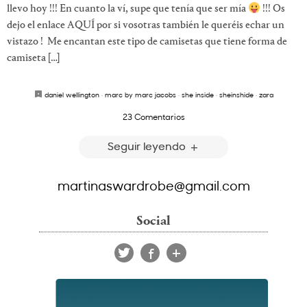
llevo hoy !!! En cuanto la ví, supe que tenía que ser mía
!!! Os
dejo el enlace AQUÍ por si vosotras también le queréis echar un
vistazo ! Me encantan este tipo de camisetas que tiene forma de
camiseta […]
daniel wellington
·
marc by marc jacobs
·
she inside
·
sheinshide
·
zara
23 Comentarios
Seguir leyendo
martinaswardrobe@gmail.com
Social