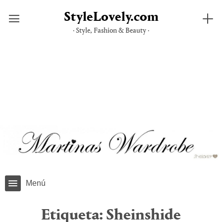
StyleLovely.com
· Style, Fashion & Beauty ·
Saltar
al
contenido
Menú
Etiqueta:
Sheinshide