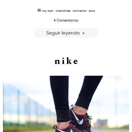
ray-ban
·
sheinshide
·
tormenta
·
zara
4 Comentarios
Seguir leyendo
n i k e