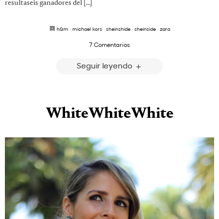
resultaseis ganadores del […]
h&m
·
michael kors
·
sheinshide
·
sheinside
·
zara
7 Comentarios
Seguir leyendo
WhiteWhiteWhite