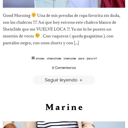
Good Morning
Una de mis prendas de ropa favorita sin duda,
son los chalecos !!!! Así que hoy estreno este chaleco blanco de
SheinSide que me VUELVE LOCA !!! Ya me lo he puesto un
montón de veces
. Con vaqueros ( queda guapísimo ), con
pantalón negro, con unos shorts y con […]
choies
·
sheinshide
·
sheinside
·
zara
·
zara trf
6 Comentarios
Seguir leyendo
M a r i n e