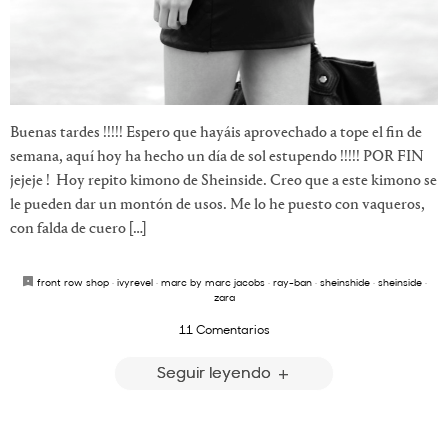
Buenas tardes !!!!! Espero que hayáis aprovechado a tope el fin de
semana, aquí hoy ha hecho un día de sol estupendo !!!!! POR FIN
jejeje ! Hoy repito kimono de Sheinside. Creo que a este kimono se
le pueden dar un montón de usos. Me lo he puesto con vaqueros,
con falda de cuero […]
front row shop
·
ivyrevel
·
marc by marc jacobs
·
ray-ban
·
sheinshide
·
sheinside
·
zara
11 Comentarios
Seguir leyendo