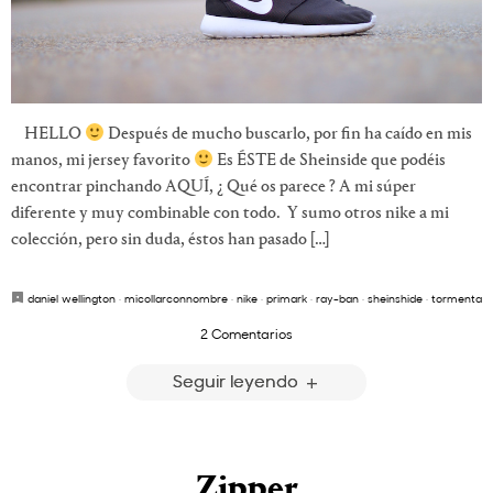
HELLO
Después de mucho buscarlo, por fin ha caído en mis
manos, mi jersey favorito
Es ÉSTE de Sheinside que podéis
encontrar pinchando AQUÍ, ¿ Qué os parece ? A mi súper
diferente y muy combinable con todo. Y sumo otros nike a mi
colección, pero sin duda, éstos han pasado […]
daniel wellington
·
micollarconnombre
·
nike
·
primark
·
ray-ban
·
sheinshide
·
tormenta
2 Comentarios
Seguir leyendo
Zipper