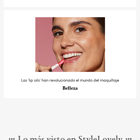
Los ‘lip oils’ han revolucionado el mundo del maquillaje
Belleza
Lo más visto en StyleLovely