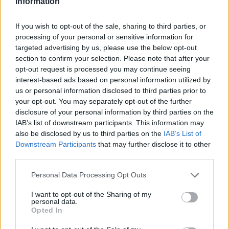
Information
Vestidos de terciopelo
If you wish to opt-out of the sale, sharing to third parties, or
Los vestidos de terciopelo son otra de las opciones más
processing of your personal or sensitive information for
acertadas para el invierno, ya que combinan suavidad, calidez
targeted advertising by us, please use the below opt-out
y elegancia. Estos vestidos, confeccionados con un tejido de
section to confirm your selection. Please note that after your
tacto aterciopelado, ofrecen una textura y un brillo únicos
opt-out request is processed you may continue seeing
que realzan la figura y el color de la piel. Los vestidos de
interest-based ads based on personal information utilized by
us or personal information disclosed to third parties prior to
terciopelo son ideales para crear
looks
sofisticados y
your opt-out. You may separately opt-out of the further
formales
, pero también pueden darle un toque de glamour y
disclosure of your personal information by third parties on the
de tendencia a tus
outfits
más casuales
.
IAB’s list of downstream participants. This information may
also be disclosed by us to third parties on the
IAB’s List of
Esta temporada, los vestidos de terciopelo se llevan en
Downstream Participants
that may further disclose it to other
colores intensos, como el rojo, el burdeos o el morado, que
third parties.
resaltan el brillo y aportan vitalidad y pasión. También se
Personal Data Processing Opt Outs
llevan los vestidos de terciopelo con cortes ajustados o
fluidos, que se adaptan al cuerpo y crean un efecto de
I want to opt-out of the Sharing of my
movimiento. Los vestidos de terciopelo pueden tener
personal data.
Opted In
diferentes detalles, como cuellos altos, lazos, botones o
volantes, que le dan un aire más
romántico y femenino.