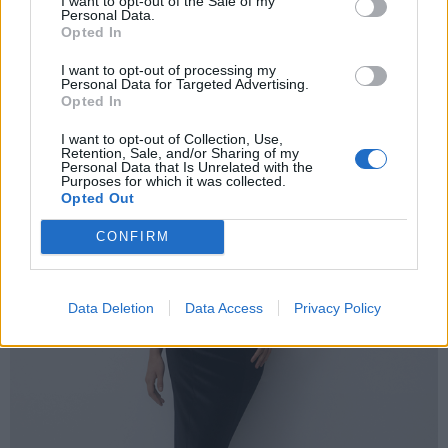
I want to opt-out of the Sale of my
Personal Data.
Opted In
I want to opt-out of processing my
Personal Data for Targeted Advertising.
Opted In
I want to opt-out of Collection, Use,
Retention, Sale, and/or Sharing of my
Personal Data that Is Unrelated with the
Purposes for which it was collected.
Opted Out
CONFIRM
Data Deletion
Data Access
Privacy Policy