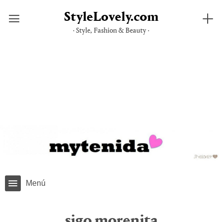
StyleLovely.com
· Style, Fashion & Beauty ·
Saltar
al
contenido
Menú
sigo morenita