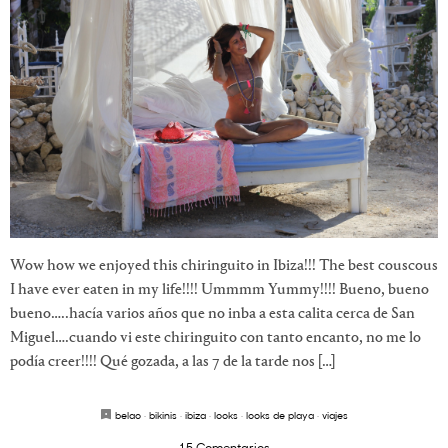
Wow how we enjoyed this chiringuito in Ibiza!!! The best couscous
I have ever eaten in my life!!!! Ummmm Yummy!!!! Bueno, bueno
bueno…..hacía varios años que no inba a esta calita cerca de San
Miguel….cuando vi este chiringuito con tanto encanto, no me lo
podía creer!!!! Qué gozada, a las 7 de la tarde nos […]
belao
·
bikinis
·
ibiza
·
looks
·
looks de playa
·
viajes
15 Comentarios