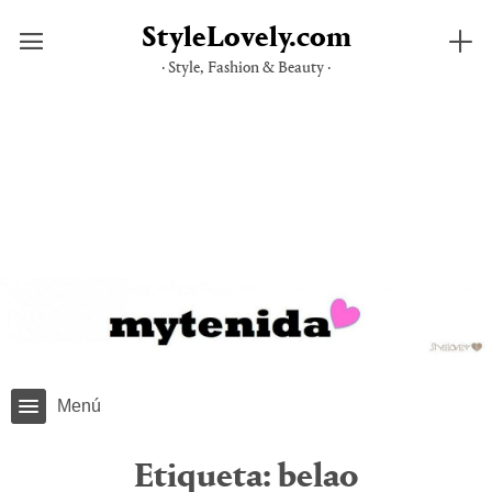
StyleLovely.com
· Style, Fashion & Beauty ·
Saltar
al
contenido
Menú
Etiqueta:
belao