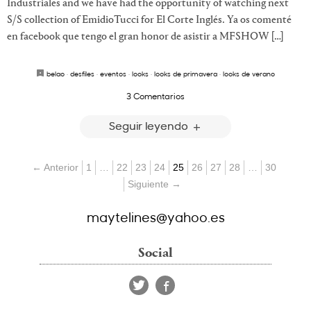
Industriales and we have had the opportunity of watching next
S/S collection of EmidioTucci for El Corte Inglés. Ya os comenté
en facebook que tengo el gran honor de asistir a MFSHOW […]
belao
·
desfiles
·
eventos
·
looks
·
looks de primavera
·
looks de verano
3 Comentarios
Seguir leyendo
← Anterior
1
…
22
23
24
25
26
27
28
…
30
Siguiente →
maytelines@yahoo.es
Social