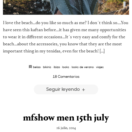
I love the beach…do you like so much as me? I don´t think so….You
have seen this kaftan before…it has given me many opportunities
to wear it in different occasions…It´s very easy and comfy for the
beach…about the accessories, you know that they are the most
important thing in my tenidas, even for the beach! […]
belao
·
bikinis
·
ibiza
·
looks
·
looks de verano
·
viajes
18 Comentarios
Seguir leyendo
mfshow men 15th july
16 julio, 2014