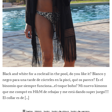
Black and white for a cocktail in the pool, do you like it? Blanco y
negro para una tarde de cócteles en la pisci, qué os parece? Es el
binomio que siempre funciona…el toque boho? Mi nuevo kimono
que me compré en H&M de rebajas y me está dando super juego!!!!
El collar es de […]
belao
·
bikinis
·
looks
·
looks de playa
·
looks de verano