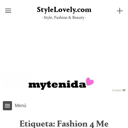
StyleLovely.com
· Style, Fashion & Beauty ·
Saltar
al
contenido
Menú
Etiqueta:
Fashion 4 Me