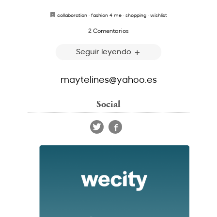
collaboration
·
fashion 4 me
·
shopping
·
wishlist
2 Comentarios
Seguir leyendo
maytelines@yahoo.es
Social