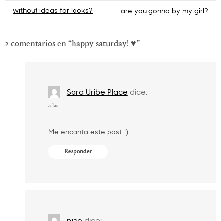
Navegación
without ideas for looks?
are you gonna by my girl?
de
entradas
2 comentarios en “
happy saturday! ♥
”
Sara Uribe Place
dice:
a las
Me encanta este post :)
Responder
nico
dice: