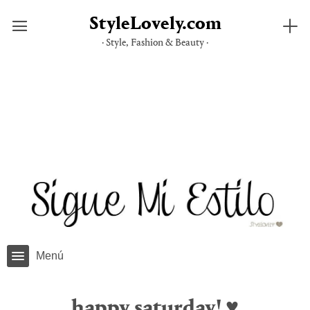
StyleLovely.com
· Style, Fashion & Beauty ·
Saltar
al
contenido
Menú
happy saturday! ♥