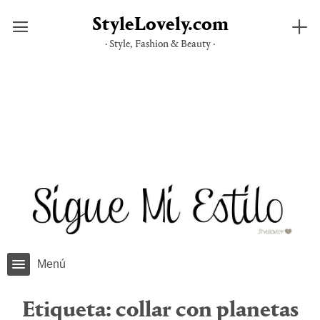
StyleLovely.com
· Style, Fashion & Beauty ·
Saltar
al
contenido
Menú
Etiqueta:
collar con planetas