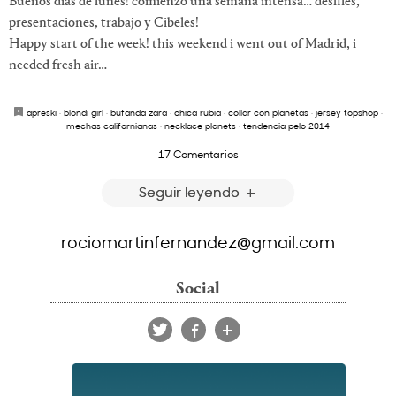
Buenos días de lunes! comienzo una semana intensa… desfiles,
presentaciones, trabajo y Cibeles!
Happy start of the week! this weekend i went out of Madrid, i
needed fresh air…
apreski
·
blondi girl
·
bufanda zara
·
chica rubia
·
collar con planetas
·
jersey topshop
·
mechas californianas
·
necklace planets
·
tendencia pelo 2014
17 Comentarios
Seguir leyendo
rociomartinfernandez@gmail.com
Social