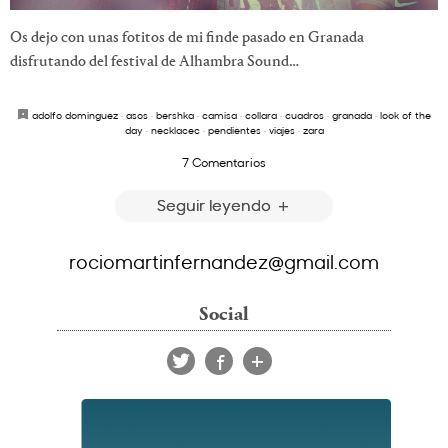
Os dejo con unas fotitos de mi finde pasado en Granada
disfrutando del festival de Alhambra Sound…
adolfo dominguez
·
asos
·
bershka
·
camisa
·
collara
·
cuadros
·
granada
·
look of the
day
·
necklacec
·
pendientes
·
viajes
·
zara
7 Comentarios
Seguir leyendo
rociomartinfernandez@gmail.com
Social