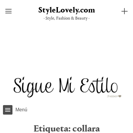
StyleLovely.com
· Style, Fashion & Beauty ·
Saltar
al
contenido
Menú
Etiqueta:
collara