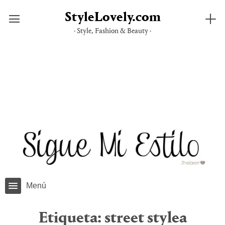
StyleLovely.com
· Style, Fashion & Beauty ·
Saltar
al
contenido
Menú
Etiqueta:
street stylea