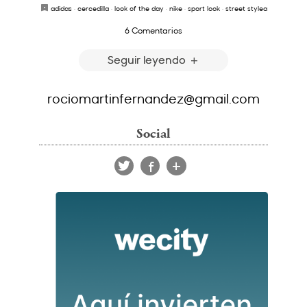
adidas
·
cercedilla
·
look of the day
·
nike
·
sport look
·
street stylea
6 Comentarios
Seguir leyendo
rociomartinfernandez@gmail.com
Social