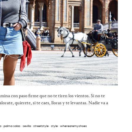
Camina con paso firme que no te tiren los vientos. Si no te
lorate, quierete, si te caes, lloras y te levantas. Nadie va a
a
·
palma salas
·
sevilla
·
streetstyle
·
style
·
wherearemyshoes