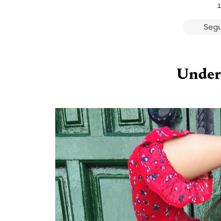
1
Segu
Under 