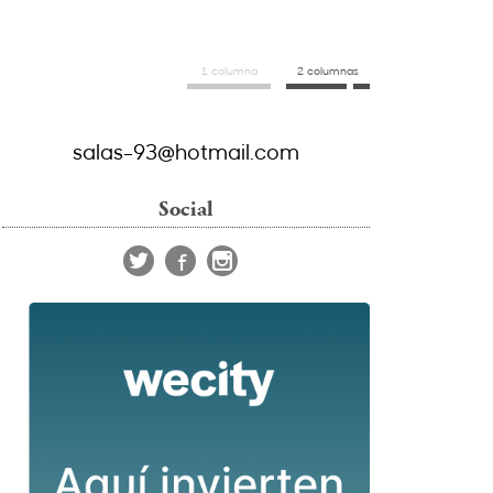
1 columna
2 columnas
salas-93@hotmail.com
Social