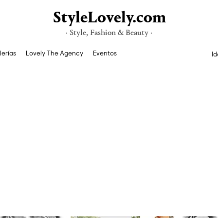
StyleLovely.com
· Style, Fashion & Beauty ·
lerías
Lovely The Agency
Eventos
Id