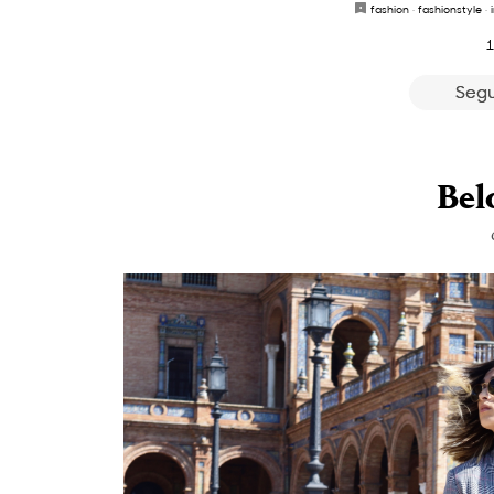
fashion
·
fashionstyle
·
1
Segu
Bel