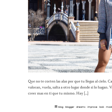
Que no te corten las alas por que tu llegas al cielo. 
valoran, vuela, salta a otro lugar donde si lo hagan. Va
creer mas en ti que tu mismo. Hay […]
blog
·
blogger
·
dreams
·
improve
·
look
·
mod