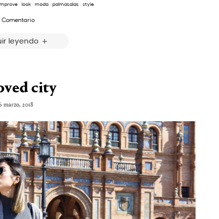
improve
·
look
·
moda
·
palmasalas
·
style
 Comentario
ir leyendo
oved city
6 marzo, 2018