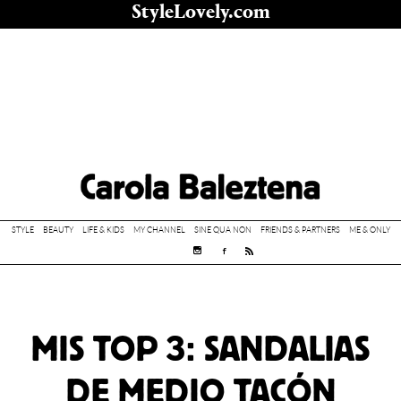
Saltar
StyleLovely.com
al
contenido
STYLE
BEAUTY
LIFE & KIDS
MY CHANNEL
SINE QUA NON
FRIENDS & PARTNERS
ME & ONLY
MIS TOP 3: SANDALIAS
DE MEDIO TACÓN