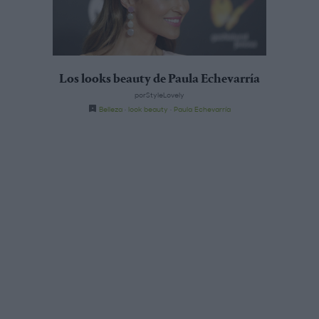
Los looks beauty de Paula Echevarría
porStyleLovely
Belleza
·
look beauty
·
Paula Echevarría