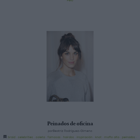
Pelo
Peinados de oficina
porBeatriz Rodríguez-Gimeno
braid
·
celebrities
·
coleta
·
famosas
·
hairdos
·
inspiración
·
knot
·
moño alto
·
peinados
·