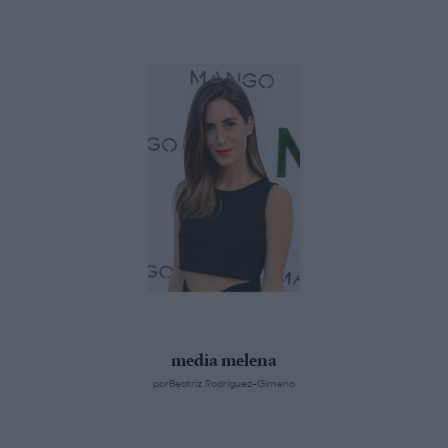
media melena
porBeatriz Rodríguez-Gimeno