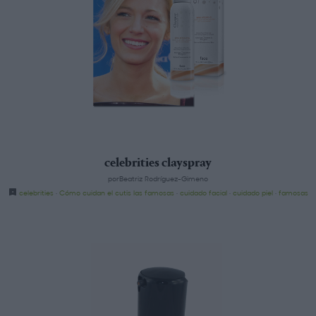
celebrities clayspray
porBeatriz Rodríguez-Gimeno
celebrities
·
Cómo cuidan el cutis las famosas
·
cuidado facial
·
cuidado piel
·
famosas