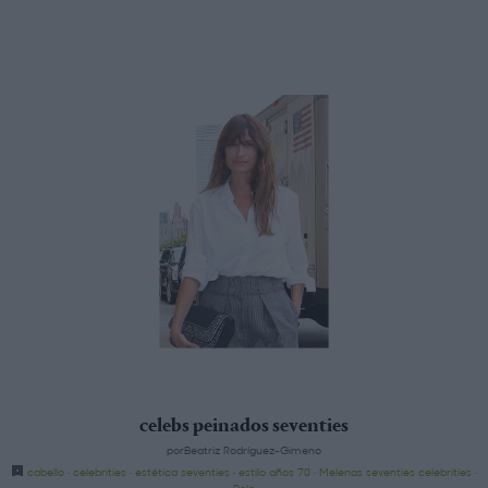
celebs peinados seventies
porBeatriz Rodríguez-Gimeno
cabello
·
celebrities
·
estética seventies
·
estilo años 70
·
Melenas seventies celebrities
·