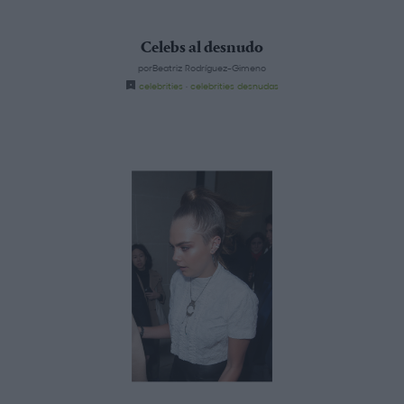
Celebs al desnudo
porBeatriz Rodríguez-Gimeno
celebrities
·
celebrities desnudas