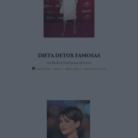
DIETA DETOX FAMOSAS
porBeatriz Rodríguez-Gimeno
celebrities
·
detox
·
dieta detox
·
dietas famosas