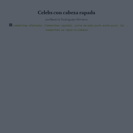
Celebs con cabeza rapada
porBeatriz Rodríguez-Gimeno
celebrities afeitadas
·
Celebrities rapadas
·
corte de pelo punk. estilo punk
·
las
celebrities se rapan la cabeza