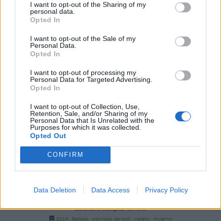
Belleza
·
cambio de look
·
celebrities
·
celebrity
·
corte de pelo
I want to opt-out of the Sharing of my
personal data.
Opted In
I want to opt-out of the Sale of my
Personal Data.
Opted In
I want to opt-out of processing my
Personal Data for Targeted Advertising.
Opted In
I want to opt-out of Collection, Use,
Retention, Sale, and/or Sharing of my
Personal Data that Is Unrelated with the
Purposes for which it was collected.
Opted Out
CONFIRM
Data Deletion
Data Access
Privacy Policy
Nuevos looks celebs
porBeatriz Rodríguez-Gimeno
2014
·
Belleza
·
cambios de look
·
celebs
·
Invierno