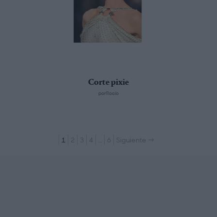
Corte pixie
porRocío
1
2
3
4
…
6
Siguiente →