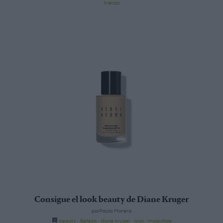
trenza
Consigue el look beauty de Diane Kruger
porPaula Morera
beauty
·
Belleza
·
diane kruger
·
look
·
maquillaje