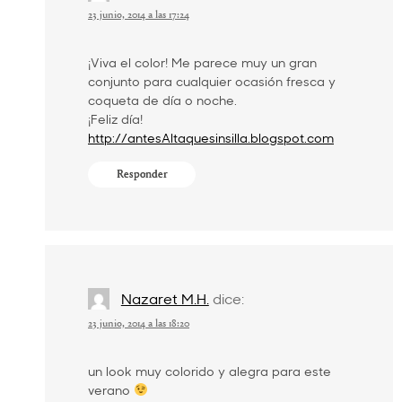
23 junio, 2014 a las 17:24
¡Viva el color! Me parece muy un gran
conjunto para cualquier ocasión fresca y
coqueta de día o noche.
¡Feliz día!
http://antesAltaquesinsilla.blogspot.com
Responder
Nazaret M.H.
dice:
23 junio, 2014 a las 18:20
un look muy colorido y alegra para este
verano