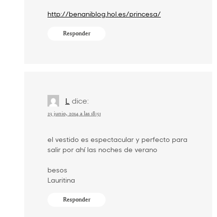
http://benaniblog.hol.es/princesa/
Responder
L
dice:
23 junio, 2014 a las 18:51
el vestido es espectacular y perfecto para
salir por ahí las noches de verano
besos
Lauritina
Responder