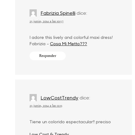
Fabrizia Spinelli
dice:
23 junio, 2014 a las 10:37
I adore this lively and colorful maxi dress!
Fabrizia –
Cosa Mi Metto???
Responder
LowCostTrendy
dice:
23 junio, 2014 a las 12:13
Tiene un colorido espectacular!! preciso
Low Cost & Trendy