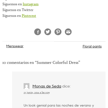
Síguemos en
Instagram
Síguenos en Twitter
Síguenos en
Pinterest
Navegación
Menswear
Floral pants
de
entradas
10 comentarios en “
Summer Colorful Dress
”
Monas de Seda
dice:
23 junio, 2014 a las 1:09
Un look genial para las noches de verano y