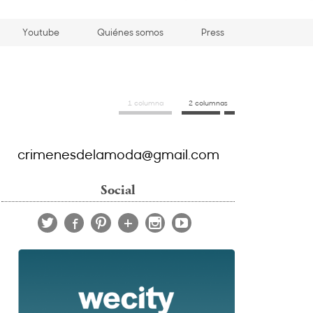
Youtube
Quiénes somos
Press
1 columna
2 columnas
crimenesdelamoda@gmail.com
Social