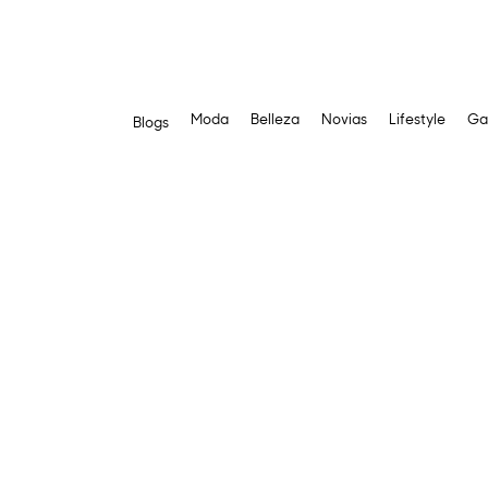
Moda
Belleza
Novias
Lifestyle
Ga
Blogs
Saltar
al
contenido