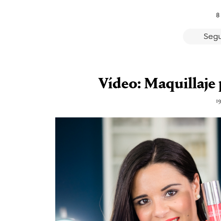
8
Segu
Vídeo: Maquillaje 
1