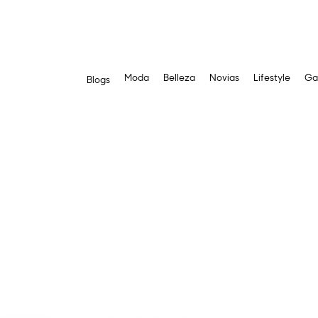
Moda
Belleza
Novias
Lifestyle
Ga
Blogs
Saltar
al
contenido