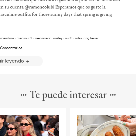
as tan soleados que nos está regalando la primavera. Recordad
 en su cuenta @ramoncolubi Esperamos que os guste la
sculine outfits for those sunny days that spring is giving
·
menslook
·
mensoutfit
·
menswear
·
oakley
·
outfit
·
rolex
·
tag heuer
 Comentarios
ir leyendo
Te puede interesar