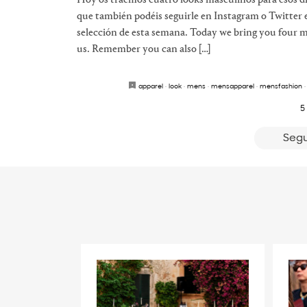
Hoy os traemos cuatro looks masculinos para esos dí
que también podéis seguirle en Instagram o Twitter
selección de esta semana. Today we bring you four ma
us. Remember you can also […]
apparel
·
look
·
mens
·
mensapparel
·
mensfashion
5
Segu