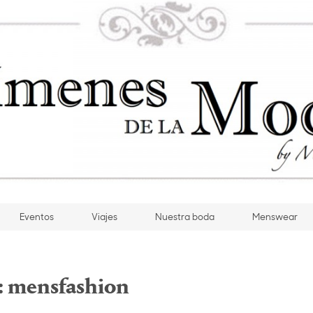
Eventos
Viajes
Nuestra boda
Menswear
:
mensfashion