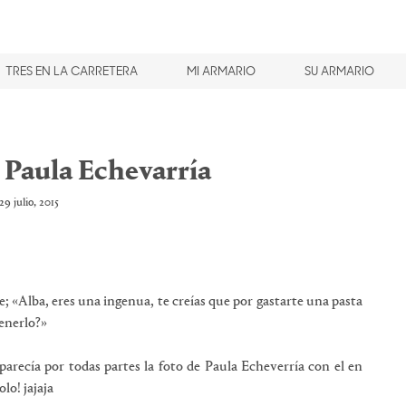
TRES EN LA CARRETERA
MI ARMARIO
SU ARMARIO
e Paula Echevarría
29 julio, 2015
e; «Alba, eres una ingenua, te creías que por gastarte una pasta
tenerlo?»
arecía por todas partes la foto de Paula Echeverría con el en
lo! jajaja