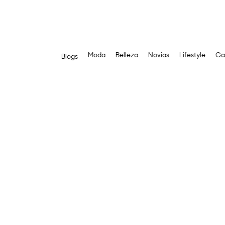
Moda
Belleza
Novias
Lifestyle
Ga
Blogs
Saltar
al
contenido