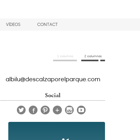
VÍDEOS
CONTACT
1 columna
2 columnas
albilu@descalzaporelparque.com
Social