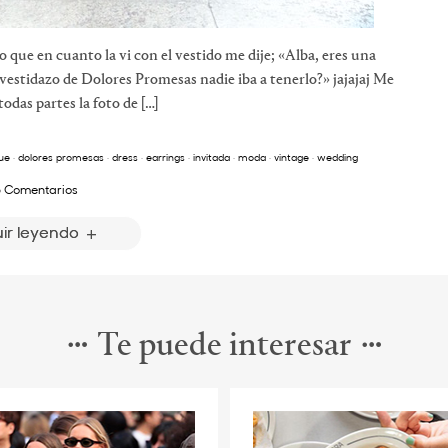
o que en cuanto la vi con el vestido me dije; «Alba, eres una
 vestidazo de Dolores Promesas nadie iba a tenerlo?» jajajaj Me
das partes la foto de […]
ue
·
dolores promesas
·
dress
·
earrings
·
invitada
·
moda
·
vintage
·
wedding
 Comentarios
ir leyendo
Te puede interesar