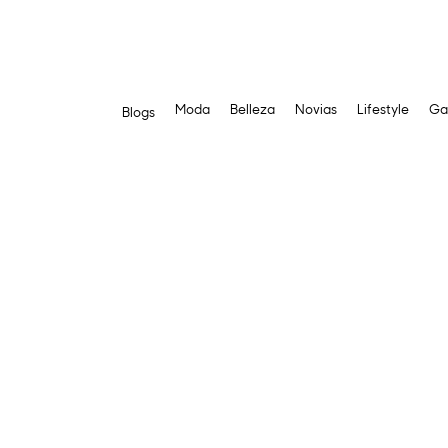
Moda
Belleza
Novias
Lifestyle
Ga
Blogs
Saltar
al
contenido