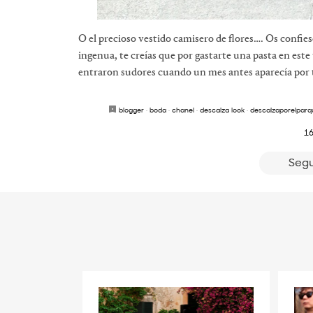
O el precioso vestido camisero de flores…. Os confies
ingenua, te creías que por gastarte una pasta en este
entraron sudores cuando un mes antes aparecía por to
blogger
·
boda
·
chanel
·
descalza look
·
descalzaporelparq
16
Segu