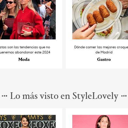
stas son las tendencias que no
Dónde comer las mejores croqu
ueremos abandonar este 2024
de Madrid
Moda
Gastro
Lo más visto en StyleLovely