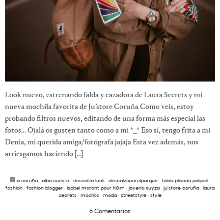
Look nuevo, estrenando falda y cazadora de Laura Secrets y mi
nueva mochila favorita de Ju’store Coruña Como veis, estoy
probando filtros nuevos, editando de una forma más especial las
fotos… Ojalá os gusten tanto como a mi ^_^ Eso sí, tengo frita a mi
Denia, mi querida amiga/fotógrafa jajaja Esta vez además, nos
arriesgamos haciendo […]
a coruña
·
alba cuesta
·
descalza look
·
descalzaporelparque
·
falda plisada polipiel
·
fashion
·
fashion blogger
·
isabel marant pour h&m
·
joyeria suyza
·
ju'store coruña
·
laura
secrets
·
mochila
·
moda
·
streetstyle
·
style
6 Comentarios