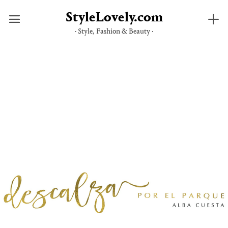
StyleLovely.com
· Style, Fashion & Beauty ·
Saltar
al
contenido