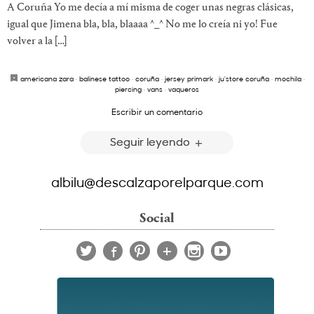
A Coruña Yo me decía a mí misma de coger unas negras clásicas,
igual que Jimena bla, bla, blaaaa ^_^ No me lo creía ni yo! Fue
volver a la […]
americana zara
·
balinese tattoo
·
coruña
·
jersey primark
·
ju'store coruña
·
mochila
·
piercing
·
vans
·
vaqueros
Escribir un comentario
Seguir leyendo
albilu@descalzaporelparque.com
Social