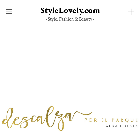
StyleLovely.com
· Style, Fashion & Beauty ·
Saltar
al
contenido