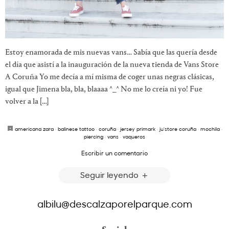
Estoy enamorada de mis nuevas vans… Sabía que las quería desde
el día que asistí a la inauguración de la nueva tienda de Vans Store
A Coruña Yo me decía a mí misma de coger unas negras clásicas,
igual que Jimena bla, bla, blaaaa ^_^ No me lo creía ni yo! Fue
volver a la […]
americana zara
·
balinese tattoo
·
coruña
·
jersey primark
·
ju'store coruña
·
mochila
·
piercing
·
vans
·
vaqueros
Escribir un comentario
Seguir leyendo
albilu@descalzaporelparque.com