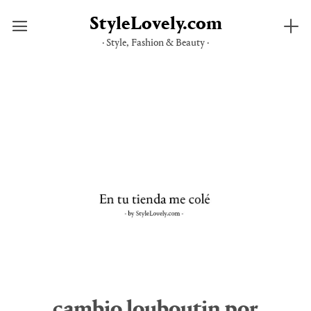
StyleLovely.com
· Style, Fashion & Beauty ·
Saltar
al
contenido
cambio louboutin por