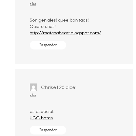
a las
Son geniales! quee bonitaas!
Quiero unas!
http://matchaheart.blogspot.com/
Responder
Chrise126
dice:
a las
es especial.
UGG botas
Responder