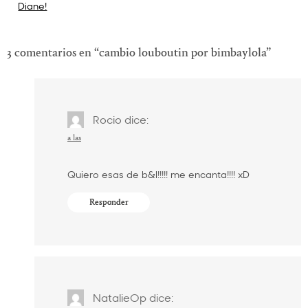
Diane!
de
entradas
3 comentarios en “
cambio louboutin por bimbaylola
”
Rocio
dice:
a las
Quiero esas de b&l!!!!! me encanta!!!! xD
Responder
NatalieOp
dice: