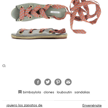
O.
bimbaylola
·
clones
·
louboutin
·
sandalias
Navegación
¡quiero los zapatos de
Envenénate