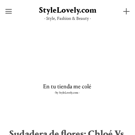
StyleLovely.com
· Style, Fashion & Beauty ·
Saltar
al
contenido
Sudadera de flores: Chloé Vs.