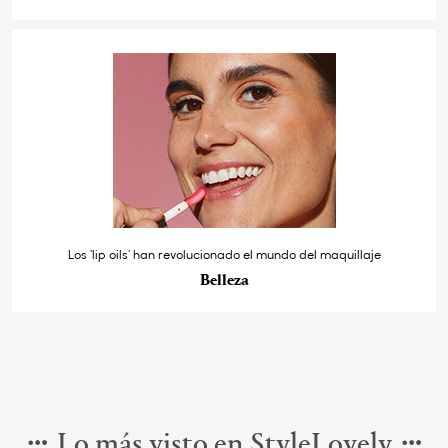
Los ‘lip oils’ han revolucionado el mundo del maquillaje
Belleza
Lo más visto en StyleLovely