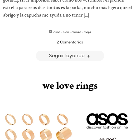
gotas…¡Así es imposible saber cómo nos vestimos! Mi prenda
estrella para esos días tontos es la parka, mucho más ligera que el
abrigo y la capucha me ayuda a no tener […]
asos
·
clon
·
clones
·
maje
2 Comentarios
Seguir leyendo
we love rings