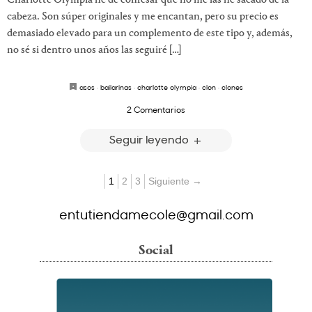
Charlotte Olympia he de confesar que no me las he sacado de la
cabeza. Son súper originales y me encantan, pero su precio es
demasiado elevado para un complemento de este tipo y, además,
no sé si dentro unos años las seguiré […]
asos
·
bailarinas
·
charlotte olympia
·
clon
·
clones
2 Comentarios
Seguir leyendo
1
2
3
Siguiente →
entutiendamecole@gmail.com
Social