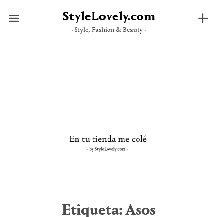
StyleLovely.com
· Style, Fashion & Beauty ·
Saltar
al
contenido
Etiqueta:
Asos