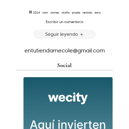
2014
·
clon
·
clones
·
otoño
·
prada
·
vestido
·
zara
Escribir un comentario
Seguir leyendo
entutiendamecole@gmail.com
Social