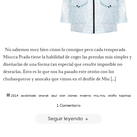
No sabemos muy bien cómo lo consigue pero cada temporada
Miucca Prada tiene la habilidad de coger las prendas más simples y
diseñarlas de una forma tan especial que resulte imposible no
desearlas. Esto es lo que nos ha pasado este otoño con los
chubasqueros y anoraks que vimos en el desfile de Miu […]
2014
·
acolchado
·
anorak
·
azul
·
clon
·
clones
·
invierno
·
miu miu
·
otoño
·
topshop
1 Comentario
Seguir leyendo