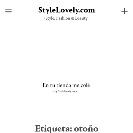
StyleLovely.com
· Style, Fashion & Beauty ·
Saltar
al
contenido
Etiqueta:
otoño