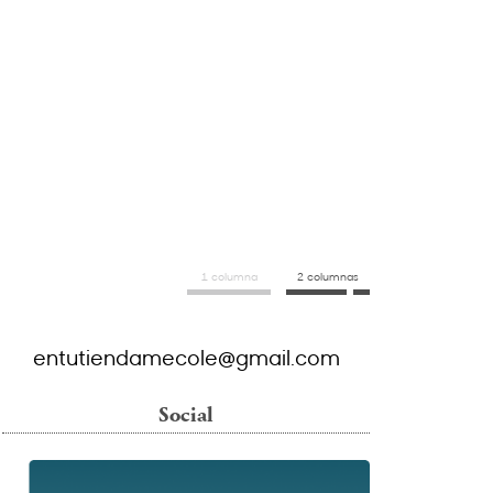
1 columna
2 columnas
entutiendamecole@gmail.com
Social