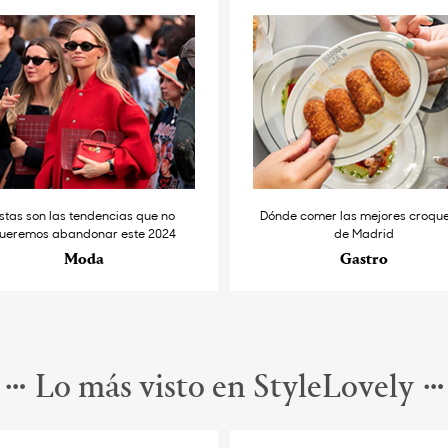
stas son las tendencias que no
Dónde comer las mejores croqu
ueremos abandonar este 2024
de Madrid
Moda
Gastro
Lo más visto en StyleLovely