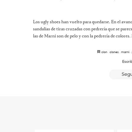
Los ugly shoes han vuelto para quedarse. En el ava
sandalias de tiras cruzadas con pedrería que se pare
las de Marni son de pelo y con la pedrería de colores. 
clon
·
clones
·
marni
·
Escri
Segu