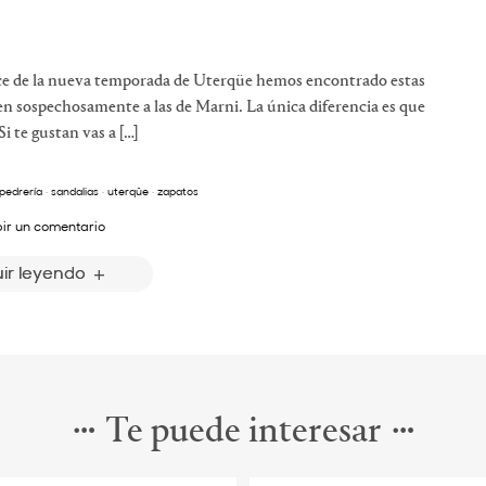
nce de la nueva temporada de Uterqüe hemos encontrado estas
cen sospechosamente a las de Marni. La única diferencia es que
Si te gustan vas a […]
pedrería
·
sandalias
·
uterqüe
·
zapatos
bir un comentario
ir leyendo
Te puede interesar