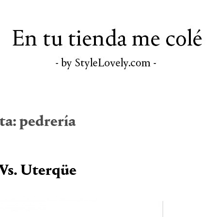
ta:
pedrería
Vs. Uterqüe