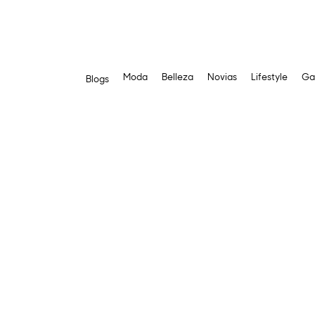
Moda
Belleza
Novias
Lifestyle
Ga
Blogs
Saltar
al
contenido