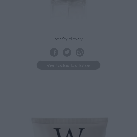
por StyleLovely
Ver todas las fotos