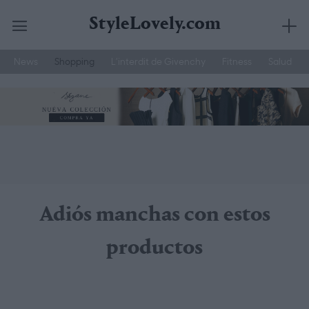
StyleLovely.com
News
Shopping
L’interdit de Givenchy
Fitness
Salud
Saltar
YSL
Hemos Probado
Belleza Hombre
al
contenido
Adiós manchas con estos
productos