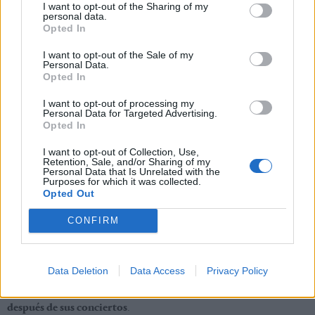
I want to opt-out of the Sharing of my
personal data.
Opted In
I want to opt-out of the Sale of my
Personal Data.
Opted In
I want to opt-out of processing my
Foto: © Instagram Harry Styles
Personal Data for Targeted Advertising.
Opted In
6
de 10
I want to opt-out of Collection, Use,
Retention, Sale, and/or Sharing of my
Le encanta darse baños de hielo
Personal Data that Is Unrelated with the
Purposes for which it was collected.
Opted Out
En varias entrevistas ha confesado que adora darse baños
helados. Y cuando hablamos de baños helados, nos referimos
CONFIRM
literalmente a
. Esta rutina, que es muy
baños llenos de hielo
común entre deportistas para relajar músculos y recuperarse
Data Deletion
Data Access
Privacy Policy
tras el ejercicio, él la pone en práctica
para recuperarse
.
después de sus conciertos