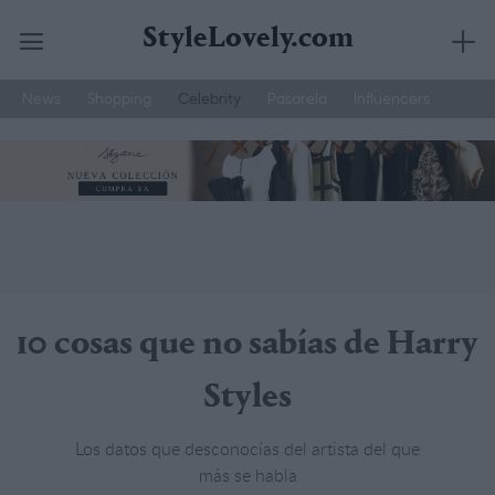
StyleLovely.com
News
Shopping
Celebrity
Pasarela
Influencers
Saltar
Joyería Suarez
Street Style
Moda Hombre
al
contenido
10 cosas que no sabías de Harry
Styles
Los datos que desconocías del artista del que
más se habla