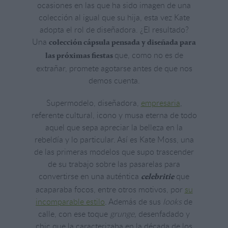
ocasiones en las que ha sido imagen de una
colección al igual que su hija, esta vez Kate
adopta el rol de diseñadora. ¿El resultado?
Una
colección cápsula pensada y diseñada para
que, como no es de
las próximas fiestas
extrañar, promete agotarse antes de que nos
demos cuenta.
Supermodelo, diseñadora,
empresaria
,
referente cultural, icono y musa eterna de todo
aquel que sepa apreciar la belleza en la
rebeldía y lo particular. Así es Kate Moss, una
de las primeras modelos que supo trascender
de su trabajo sobre las pasarelas para
convertirse en una auténtica
que
celebritie
acaparaba focos, entre otros motivos, por
su
incomparable estilo
. Además de sus
looks
de
calle, con ese toque
grunge,
desenfadado y
chic que la caracterizaba en la década de los