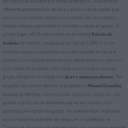
de Madrid se encuentra el restaurante ABYA, un auténtico
referente gastronómico, de ocio y cultural de la capital que
por muchos motivos, se posiciona como uno de nuestros
locales más top para celebrar comidas y cenas en grupo. En
primer lugar, ABYA está situado en el icónico
Palacio de
de Madrid, un espacio de más de 1.000 m 2 con
Saldaña
distintos espacios repartidos en cuatro plantas en las que
podrás vivir múltiples experiencias: desde tomar un aperitivo
o un cóctel en la planta calle hasta una comida o cena de
grupo, alargando la velada con
. Por
dj set y música en directo
su parte, tal y como declara su propietario
,
Manuel González
la carta de ABYA es «
internacional, libre y sin ataduras
«, con
guiños a la cocina de diferentes partes del mundo y con
opciones para todos los gustos. No puedes dejar de probar
su la ensaladilla japonesa de Wagyu A-5 sopleteado, el
Tiradito de atún rojo del mediterráneo con aguachile verde de