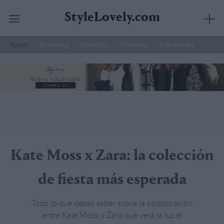
StyleLovely.com
News
Shopping
Celebrity
Pasarela
Influencers
Saltar
Joyería Suarez
Street Style
Moda Hombre
al
contenido
Kate Moss x Zara: la colección
de fiesta más esperada
Todo lo que debes saber sobre la colaboración
entre Kate Moss y Zara que verá la luz el