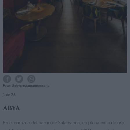
Foto: @abyarestaurantemadrid
1
de 26
ABYA
En el corazón del barrio de Salamanca, en plena milla de oro