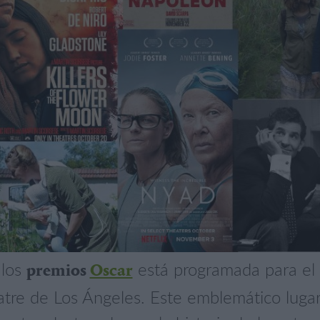
los
está programada para el
premios
Oscar
tre de Los Ángeles. Este emblemático lugar