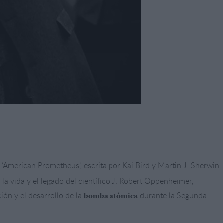
ía ‘American Prometheus’, escrita por Kai Bird y Martin J. Sherwin.
 la vida y el legado del científico J. Robert Oppenheimer,
ón y el desarrollo de la
durante la Segunda
bomba atómica