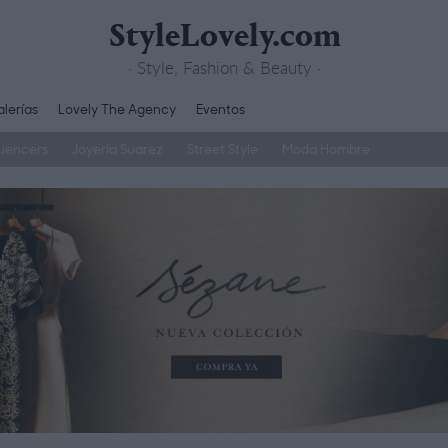
StyleLovely.com
· Style, Fashion & Beauty ·
lerías
Lovely The Agency
Eventos
luencers
Joyería Suarez
Street Style
Moda Hombre