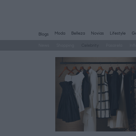
Moda
Belleza
Novias
Lifestyle
Ga
Blogs
News
Shopping
Celebrity
Pasarela
Inf
Saltar
al
contenido