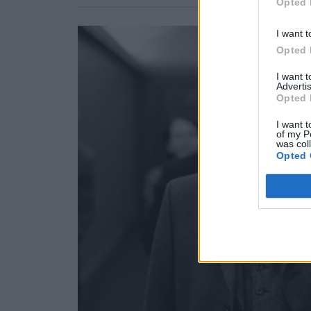
Opted 
I want t
Opted 
I want 
Advertis
Opted 
I want t
of my P
was col
Opted 