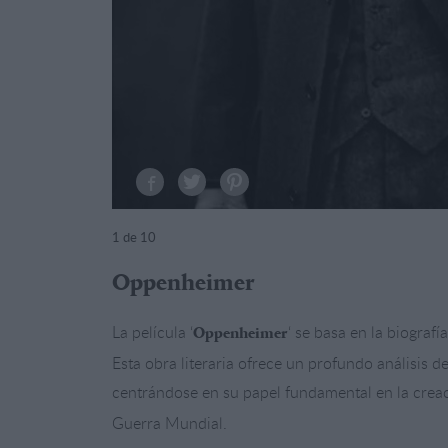
1
de 10
Oppenheimer
La película ‘
‘ se basa en la biograf
Oppenheimer
Esta obra literaria ofrece un profundo análisis de
centrándose en su papel fundamental en la creaci
Guerra Mundial.