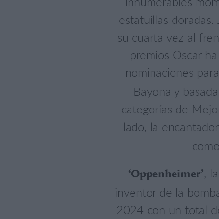
innumerables momen
estatuillas doradas
su cuarta vez al fr
premios Oscar ha 
nominaciones para
Bayona y basada 
categorías de Mejor
lado, la encantador
como 
, l
‘Oppenheimer’
inventor de la bomba
2024 con un total d