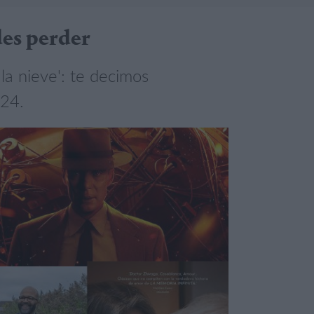
des perder
la nieve': te decimos
024.