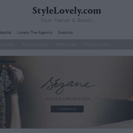
StyleLovely.com
· Style, Fashion & Beauty ·
lerías
Lovely The Agency
Eventos
luencers
Joyería Suarez
Street Style
Moda Hombre