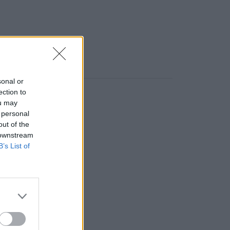
sonal or
ection to
ou may
 personal
out of the
 downstream
B’s List of