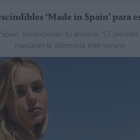
scindibles ‘Made in Spain’ para e
 Spain’ revolucionan tu armario: 15 prendas
marcarán la diferencia este verano