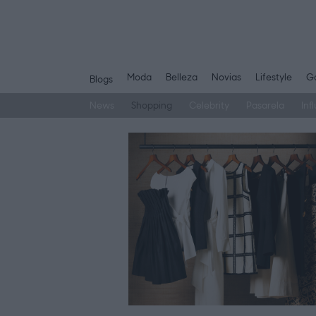
Moda
Belleza
Novias
Lifestyle
Ga
Blogs
News
Shopping
Celebrity
Pasarela
Inf
Saltar
al
contenido