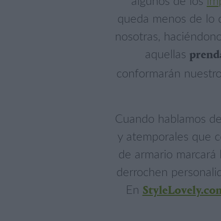
algunos de los
im
queda menos de lo q
nosotras, haciéndono
aquellas
prenda
conformarán nuestro
Cuando hablamos de 
y atemporales que c
de armario marcará l
derrochen personalid
En
StyleLovely.co