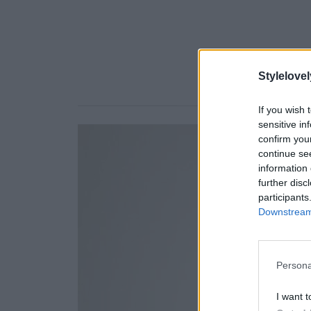
Stylelovel
If you wish 
sensitive in
confirm you
continue se
information 
further disc
participants
Downstream 
Persona
I want t