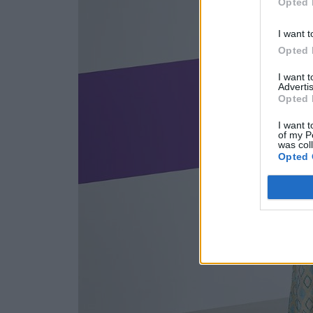
Opted 
I want t
Opted 
I want 
Advertis
Opted 
I want t
of my P
was col
Opted 