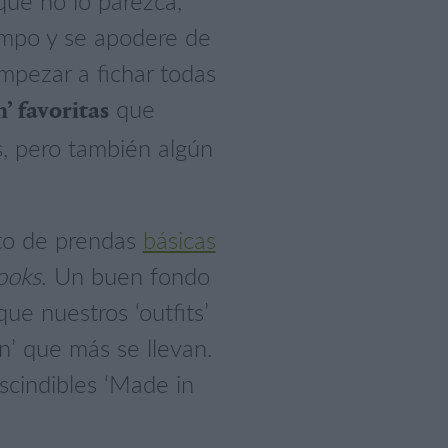
ue no lo parezca,
empo y se apodere de
mpezar a fichar todas
que
’ favoritas
, pero también algún
to de prendas
básicas
ooks
. Un buen fondo
ue nuestros ‘outfits’
n’ que más se llevan.
scindibles ‘Made in