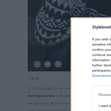
Stylelovel
If you wish 
sensitive in
confirm you
continue se
information 
further disc
participants
Downstream 
1
de 16
El frío ha llegado y el cabello lo nota. Por un l
Persona
y de que el pelo luzca
encrespamiento
débil y sin
temperatura, entre el exterior y el interior, prov
I want t
esto, ha es el momento de mimar tu melena y dar