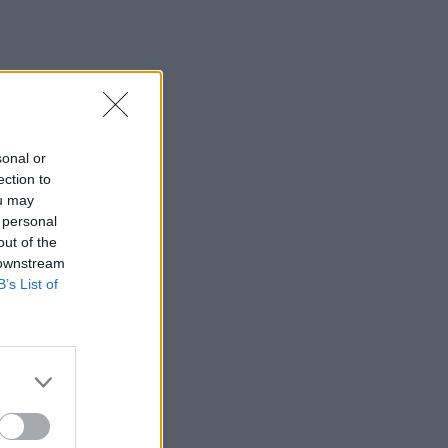
sonal or
ection to
ou may
 personal
out of the
 downstream
B’s List of