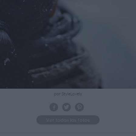
por StyleLovely
Ver todas las fotos