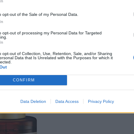
In
o opt-out of the Sale of my Personal Data.
In
to opt-out of processing my Personal Data for Targeted
ing.
In
o opt-out of Collection, Use, Retention, Sale, and/or Sharing
ersonal Data that Is Unrelated with the Purposes for which it
lected.
Out
CONFIRM
Data Deletion
Data Access
Privacy Policy