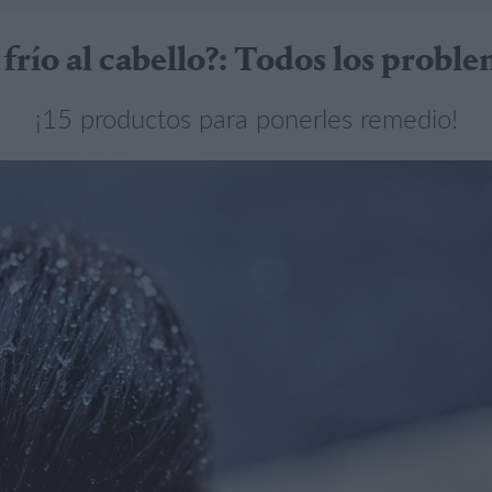
 frío al cabello?: Todos los probl
¡15 productos para ponerles remedio!