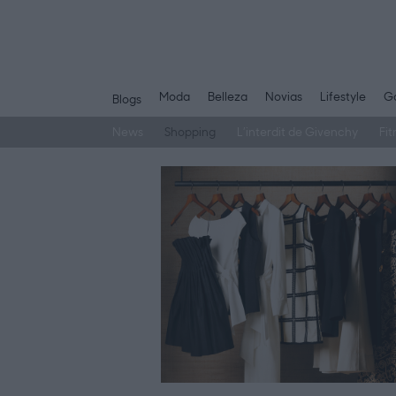
Moda
Belleza
Novias
Lifestyle
Ga
Blogs
News
Shopping
L’interdit de Givenchy
Fit
Saltar
al
contenido