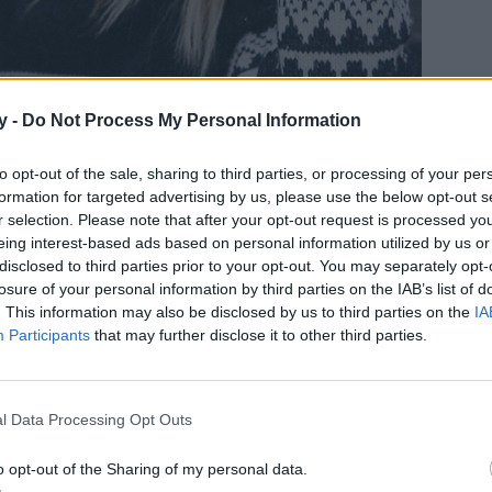
y -
Do Not Process My Personal Information
to opt-out of the sale, sharing to third parties, or processing of your per
formation for targeted advertising by us, please use the below opt-out s
r selection. Please note that after your opt-out request is processed y
eing interest-based ads based on personal information utilized by us or
disclosed to third parties prior to your opt-out. You may separately opt-
losure of your personal information by third parties on the IAB’s list of
. This information may also be disclosed by us to third parties on the
IA
Participants
that may further disclose it to other third parties.
ado, la humedad y las bajas temperaturas son los causantes del
l Data Processing Opt Outs
. Por otro, el uso de secadores y los cambios de
 brillo
ocan que el cabello
Por
se seque y sea más propenso a romperse.
o opt-out of the Sharing of my personal data.
le un extra de hidratación y protección.