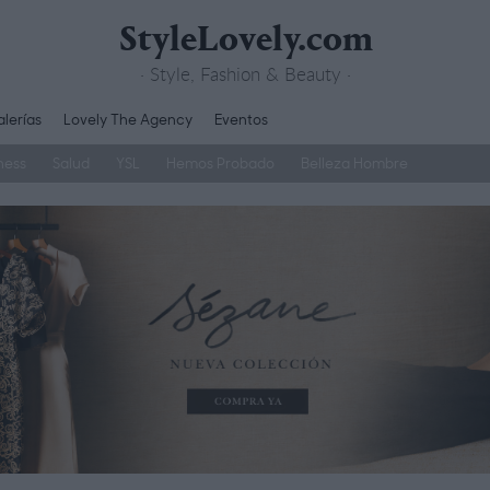
StyleLovely.com
· Style, Fashion & Beauty ·
lerías
Lovely The Agency
Eventos
ness
Salud
YSL
Hemos Probado
Belleza Hombre