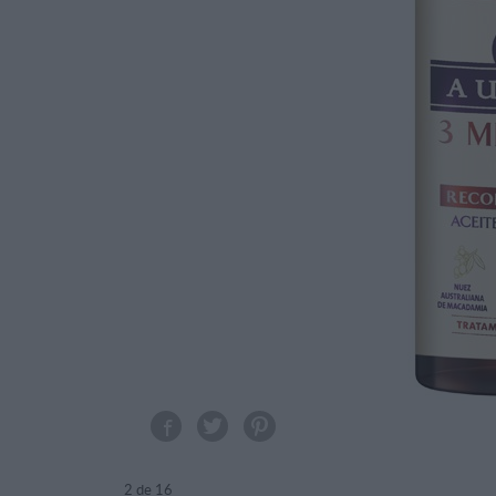
2
de 16