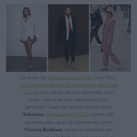
De todas las
Semanas de la Moda
, la de París,
que finalizó ayer con un majestuoso desfile de
Chanel
, era una de las más esperadas y sin
duda, una de las que más atención ha
generado. Casas tan emblemáticas como
,
Saint Laurent y Dior
y otras más
Valentino
recientes pero igual de interesantes como
-quien ha desfilado por
Victoria Beckham