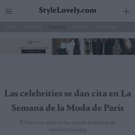
StyleLovely.com
News
Shopping
Celebrity
Pasarela
Influencers
Saltar
Joyería Suarez
Street Style
Moda Hombre
al
contenido
Las celebrities se dan cita en La
Semana de la Moda de París
El front row parisino ha reunido a multitud de
rostros conocidos