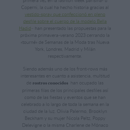
primera vez en la fashion week parisina- o
Coperni, la cual ha hecho historia gracias al
vestido-spray que confeccionó en pleno
desfile sobre el cuerpo de la modelo Bella
Hadid
– han presentado las propuestas para la
próxima primavera-verano 2023 cerrando la
«tourné» de Semanas de la Moda tras Nueva
York, Londres, Madrid y Milán
respectivamente.
Siendo además uno de los front-rows más
interesantes en cuanto a asistencia, multitud
de
han ocupado las
rostros conocidos
primeras filas de los principales desfiles así
como de las fiestas y eventos que se han
celebrado a lo largo de toda la semana en la
ciudad de la luz. Olivia Palermo, Brooklyn
Beckham y su mujer Nicola Peltz, Poppy
Delevigne o la misma Charlene de Mónaco