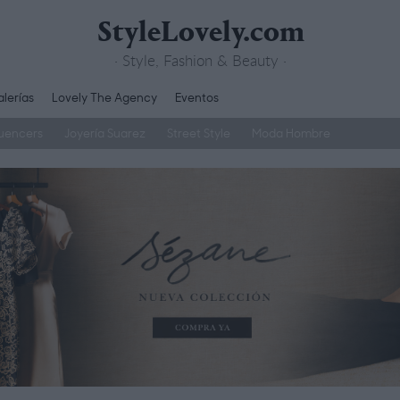
StyleLovely.com
· Style, Fashion & Beauty ·
lerías
Lovely The Agency
Eventos
luencers
Joyería Suarez
Street Style
Moda Hombre