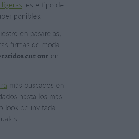
ligeras
, este tipo de
úper ponibles.
iestro en pasarelas,
tras firmas de moda
en
vestidos cut out
ara
más buscados en
adados hasta los más
o look de invitada
uales.