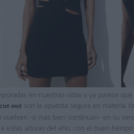
mporadas en nuestras vidas y ya parece que 
son la apuesta segura en materia
f
 cut out
 vuelven -o más bien continuan- en su vers
 a estas alturas del año, con el buen tiemp