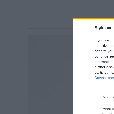
Stylelovel
If you wish 
sensitive in
confirm you
continue se
information 
further disc
participants
Downstream 
Persona
I want t