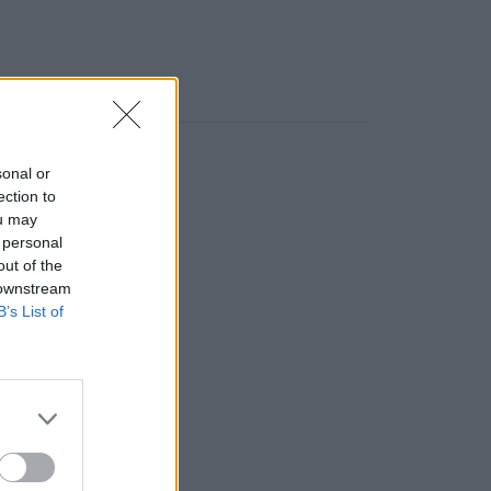
sonal or
ection to
ou may
 personal
out of the
 downstream
B’s List of