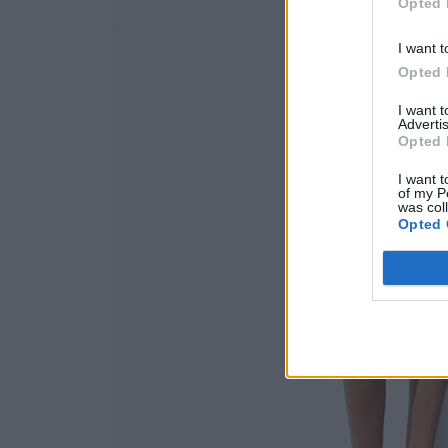
Opted 
I want t
Opted 
I want 
Advertis
Opted 
I want t
of my P
was col
Opted 