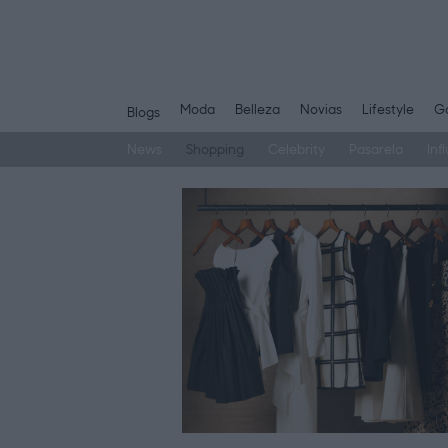
Moda
Belleza
Novias
Lifestyle
Ga
Blogs
News
Shopping
Celebrity
Pasarela
Inf
Saltar
al
contenido