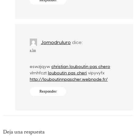
Responder
Jomodruluro
dice:
a las
eswzjqyw
christian louboutin pas chero
vlmhfczt
louboutin pas cheri
vipyvyfx
http://louboutinnpascher.webnode.fr/
Responder
Deja una respuesta