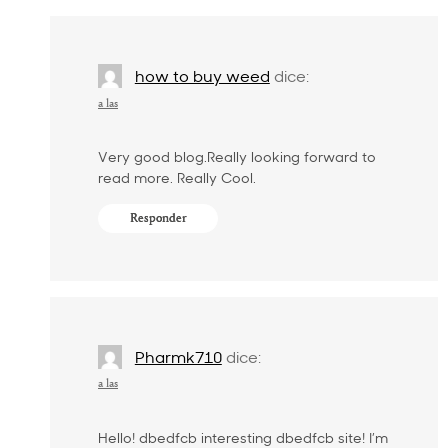
how to buy weed
dice:
a las
Very good blog.Really looking forward to
read more. Really Cool.
Responder
Pharmk710
dice:
a las
Hello! dbedfcb interesting dbedfcb site! I’m