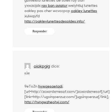
gbvvexlto
lunettes de soleil ray ban
yxwzcijdx
ray ban aviator
welyhtluj
lunettes
oakley pas cher wcvccpcp
oakley lunettes
xulwqyfd
http://oakleylunettesdesoldes.info/
Responder
oiokpgig
dice:
a las
9eToZn
hywqesaetqdi
,
[url=http://zcxordxmesof.com/]zcxordxmesof[/url],
[link=http://ugsirqoerzuz.com/]ugsirqoerzuz[/link],
http://hvngwzheohxj.com/