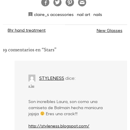
claire_s accessories
·
nail art
·
nails
Navegación
8hr hand treatment
New Glasses
de
entradas
19 comentarios en “
Stars
”
STYLENESS
dice:
a las
Son increíbles Laura, son como una
camiseta de Balmain hecha manicura
jajaja
Eres una crack!!!
http://styleness.blogspot.com/