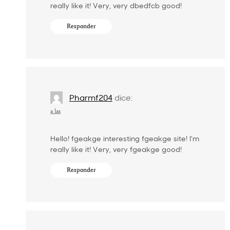
really like it! Very, very dbedfcb good!
Responder
Pharmf204
dice:
a las
Hello! fgeakge interesting fgeakge site! I’m
really like it! Very, very fgeakge good!
Responder