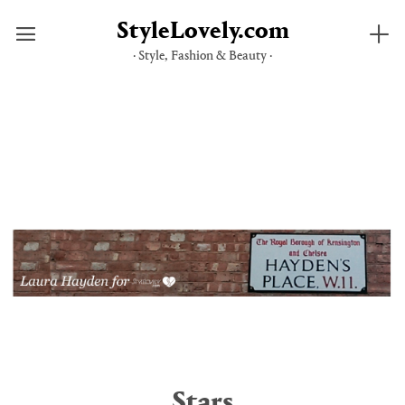
StyleLovely.com
· Style, Fashion & Beauty ·
Saltar
al
contenido
Stars