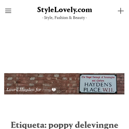
StyleLovely.com
· Style, Fashion & Beauty ·
Saltar
al
contenido
Etiqueta:
poppy delevingne