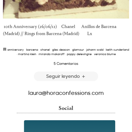
10th Anniversary (26/06/12) Chanel Anillos de Barcena
(Madrid) // Rings from Barcena (Madrid) Lx
anniversary
·
barcena
·
chanel
·
giles deacon
·
glamour
·
johann wald
·
keith sunderland
·
martina klein
·
miranda makaroff
·
poppy delevingne
·
veronica blume
5 Comentarios
Seguir leyendo
laura@horaconfessions.com
Social