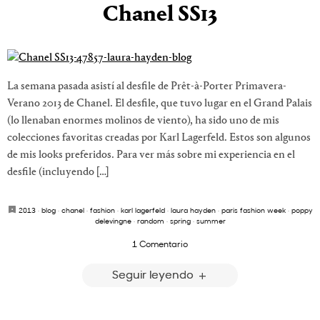
Chanel SS13
La semana pasada asistí al desfile de Prêt-à-Porter Primavera-
Verano 2013 de Chanel. El desfile, que tuvo lugar en el Grand Palais
(lo llenaban enormes molinos de viento), ha sido uno de mis
colecciones favoritas creadas por Karl Lagerfeld. Estos son algunos
de mis looks preferidos. Para ver más sobre mi experiencia en el
desfile (incluyendo […]
2013
·
blog
·
chanel
·
fashion
·
karl lagerfeld
·
laura hayden
·
paris fashion week
·
poppy
delevingne
·
random
·
spring
·
summer
1 Comentario
Seguir leyendo