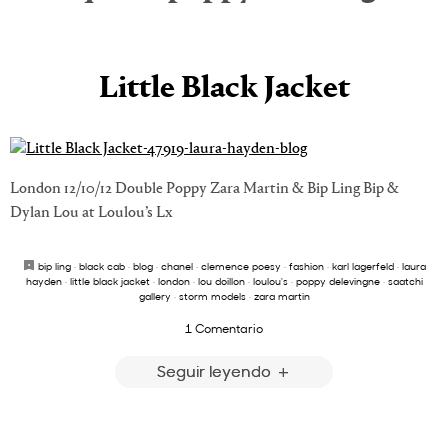
Little Black Jacket
London 12/10/12 Double Poppy Zara Martin & Bip Ling Bip &
Dylan Lou at Loulou’s Lx
bip ling
·
black cab
·
blog
·
chanel
·
clemence poesy
·
fashion
·
karl lagerfeld
·
laura
hayden
·
little black jacket
·
london
·
lou doillon
·
loulou's
·
poppy delevingne
·
saatchi
gallery
·
storm models
·
zara martin
1 Comentario
Seguir leyendo