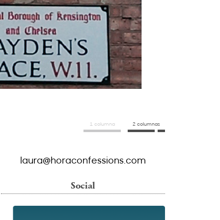
1 columna
2 columnas
laura@horaconfessions.com
Social