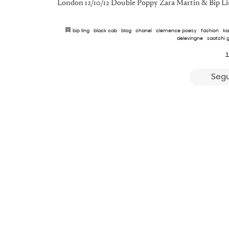
London 12/10/12 Double Poppy Zara Martin & Bip Li
bip ling
·
black cab
·
blog
·
chanel
·
clemence poesy
·
fashion
·
ka
delevingne
·
saatchi g
1
Segu