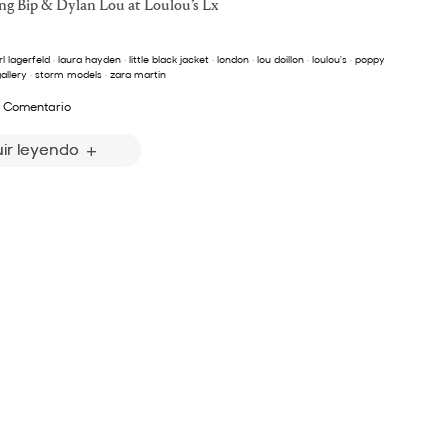
ng Bip & Dylan Lou at Loulou’s Lx
rl lagerfeld
·
laura hayden
·
little black jacket
·
london
·
lou doillon
·
loulou's
·
poppy
allery
·
storm models
·
zara martin
 Comentario
ir leyendo