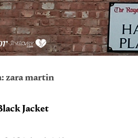
a:
zara martin
Black Jacket