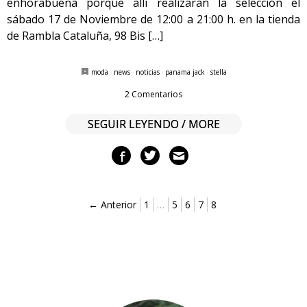
enhorabuena porque allí realizarán la selección el
sábado 17 de Noviembre de 12:00 a 21:00 h. en la tienda
de Rambla Cataluña, 98 Bis […]
moda
·
news
·
noticias
·
panama jack
·
stella
2 Comentarios
SEGUIR LEYENDO / MORE
← Anterior
1
…
5
6
7
8