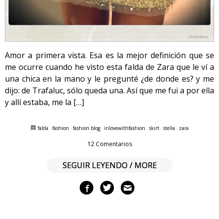
Amor a primera vista. Esa es la mejor definición que se
me ocurre cuando he visto esta falda de Zara que le ví a
una chica en la mano y le pregunté ¿de donde es? y me
dijo: de Trafaluc, sólo queda una. Así que me fui a por ella
y allí estaba, me la […]
falda
·
fashion
·
fashion blog
·
inlovewithfashion
·
skirt
·
stella
·
zara
12 Comentarios
SEGUIR LEYENDO / MORE