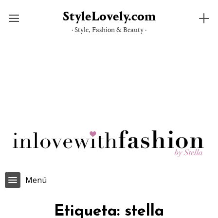
StyleLovely.com
· Style, Fashion & Beauty ·
Saltar
al
contenido
Menú
Etiqueta:
stella