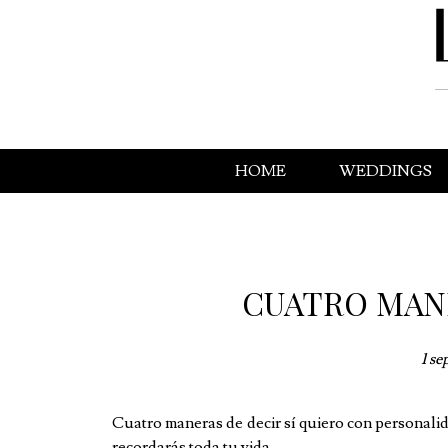
HOME
WEDDINGS
CUATRO MANE
1 se
Cuatro maneras de decir sí quiero con personalid
recordarás toda tu vida.