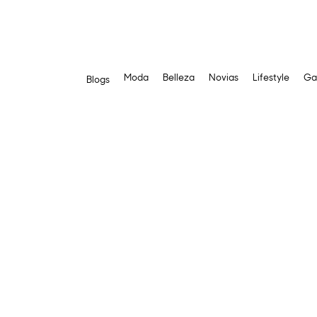
Moda
Belleza
Novias
Lifestyle
Ga
Blogs
Saltar
al
contenido