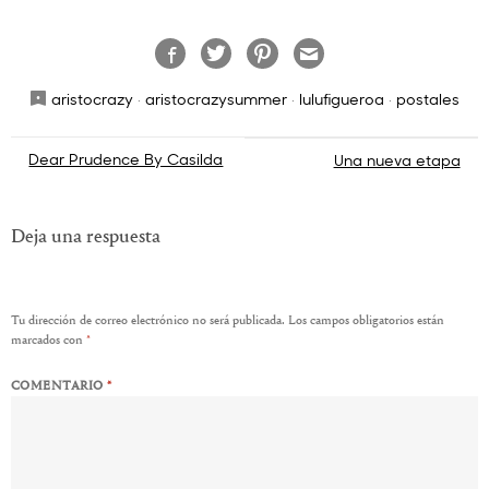
aristocrazy
·
aristocrazysummer
·
lulufigueroa
·
postales
Navegación
Dear Prudence By Casilda
Una nueva etapa
de
entradas
Deja una respuesta
Tu dirección de correo electrónico no será publicada.
Los campos obligatorios están
marcados con
*
COMENTARIO
*