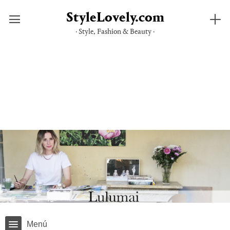
StyleLovely.com
· Style, Fashion & Beauty ·
Saltar
al
contenido
Menú