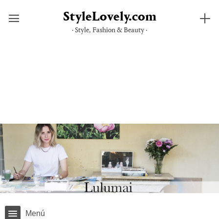
StyleLovely.com
· Style, Fashion & Beauty ·
Saltar
al
contenido
Menú