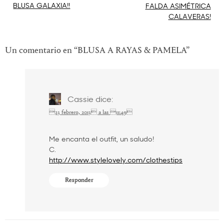
Navegación
BLUSA GALAXIA!!
FALDA ASIMÉTRICA
CALAVERAS!
de
entradas
Un comentario en “
BLUSA A RAYAS & PAMELA
”
Cassie
dice:
23 febrero, 2013 a las 11:49
Me encanta el outfit, un saludo!
C.
http://www.stylelovely.com/clothestips
Responder