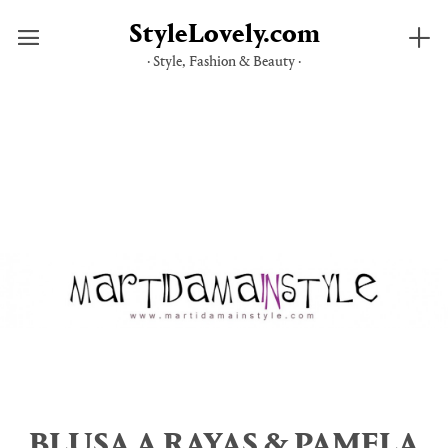
StyleLovely.com
· Style, Fashion & Beauty ·
Saltar
al
contenido
BLUSA A RAYAS & PAMELA