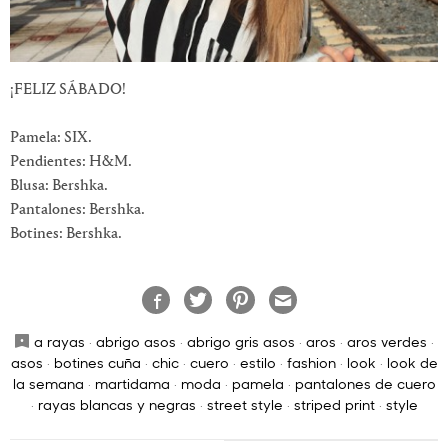
¡FELIZ SÁBADO!
Pamela: SIX.
Pendientes: H&M.
Blusa: Bershka.
Pantalones: Bershka.
Botines: Bershka.
a rayas
·
abrigo asos
·
abrigo gris asos
·
aros
·
aros verdes
·
asos
·
botines cuña
·
chic
·
cuero
·
estilo
·
fashion
·
look
·
look de
la semana
·
martidama
·
moda
·
pamela
·
pantalones de cuero
·
rayas blancas y negras
·
street style
·
striped print
·
style