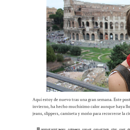
Aquí estoy de nuevo tras una gran semana. Este post 
invierno, ha hecho muchísimo calor aunque haya llov
jeans, slippers, camiseta y moño para recorrerse la c
animal print jeans
·
calavera
·
casual
·
casual look
·
chic
·
cool
·
da