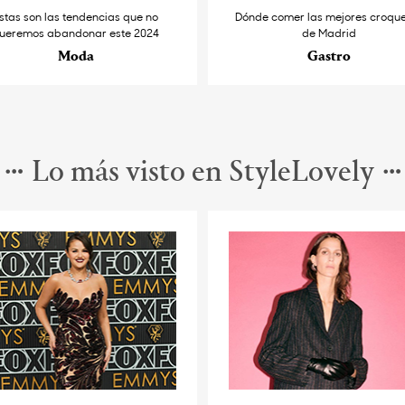
stas son las tendencias que no
Dónde comer las mejores croqu
ueremos abandonar este 2024
de Madrid
Moda
Gastro
Lo más visto en StyleLovely