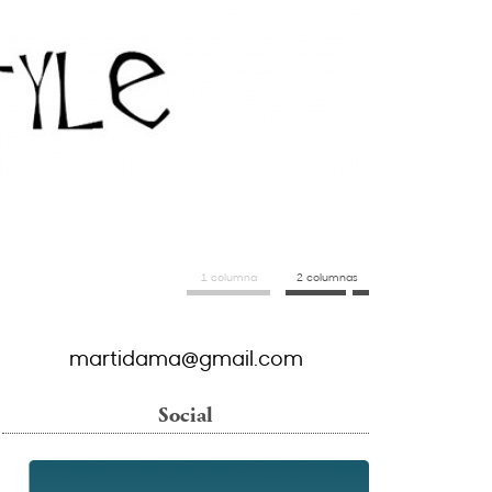
1 columna
2 columnas
martidama@gmail.com
Social