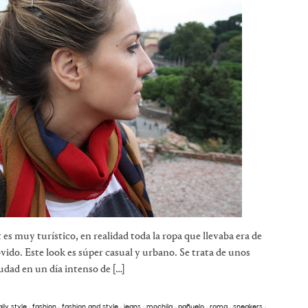
es muy turístico, en realidad toda la ropa que llevaba era de
ido. Este look es súper casual y urbano. Se trata de unos
iudad en un día intenso de […]
ily style
·
fashion
·
fashion and style
·
jeans
·
mochila
·
pañuelo
·
roma
·
sneakers
·