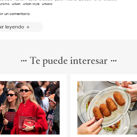
urismo
·
urban
·
urban style
·
urbano
bir un comentario
ir leyendo
Te puede interesar