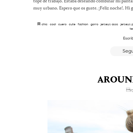
tope de trabajo. Estaba deseando combinar mi pantal
muy urbano. Espero que os guste. ¡Feliz noche!. Hi gi
chic
·
cool
·
cuero
·
cute
·
fashion
·
gorro
·
jerseys asos
·
jerseys 
te
Escri
Segu
AROUN
27