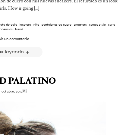
ón de cuero con mis nuevas sneakers. El resultado es un look
rls. How is going […]
pata de gallo
·
laxavala
·
nike
·
pantalones de cuero
·
sneakers
·
street style
·
style
·
ndencias
·
trend
bir un comentario
ir leyendo
D PALATINO
 octubre, 2012