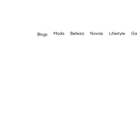
Moda
Belleza
Novias
Lifestyle
Ga
Blogs
Saltar
al
contenido