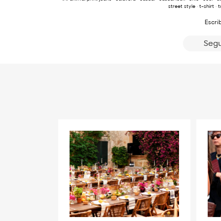
street style
·
t-shirt
·
t
Escri
Segu