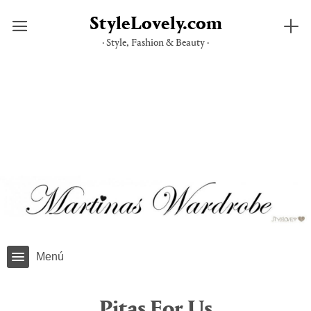
StyleLovely.com
· Style, Fashion & Beauty ·
Saltar
al
contenido
Menú
Pitas For Us