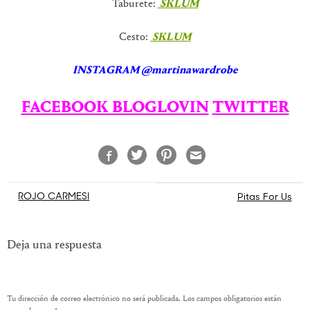
Taburete:
SKLUM
Cesto:
SKLUM
INSTAGRAM @martinawardrobe
FACEBOOK
BLOGLOVIN
TWITTER
Navegación
ROJO CARMESI
Pitas For Us
de
entradas
Deja una respuesta
Tu dirección de correo electrónico no será publicada.
Los campos obligatorios están