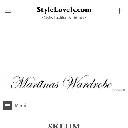
StyleLovely.com
· Style, Fashion & Beauty ·
Saltar
al
contenido
Menú
SKLUM