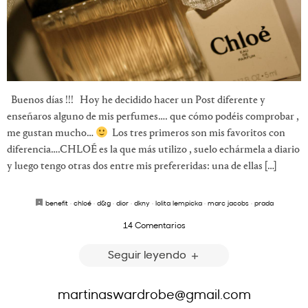
Buenos días !!! Hoy he decidido hacer un Post diferente y
enseñaros alguno de mis perfumes…. que cómo podéis comprobar ,
me gustan mucho…
Los tres primeros son mis favoritos con
diferencia….CHLOÉ es la que más utilizo , suelo echármela a diario
y luego tengo otras dos entre mis prefereridas: una de ellas […]
benefit
·
chloé
·
d&g
·
dior
·
dkny
·
lolita lempicka
·
marc jacobs
·
prada
14 Comentarios
Seguir leyendo
martinaswardrobe@gmail.com