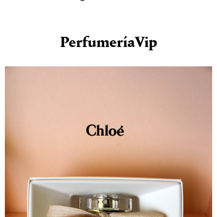
PerfumeríaVip