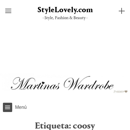
StyleLovely.com
· Style, Fashion & Beauty ·
Saltar
al
contenido
Menú
Etiqueta:
coosy