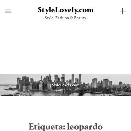
StyleLovely.com
· Style, Fashion & Beauty ·
Saltar
al
contenido
Etiqueta:
leopardo