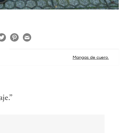
Mangas de cuero.
je.
”