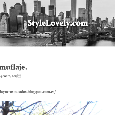
muflaje.
4 enero, 2013
odayotrospecados.blogspot.com.es/