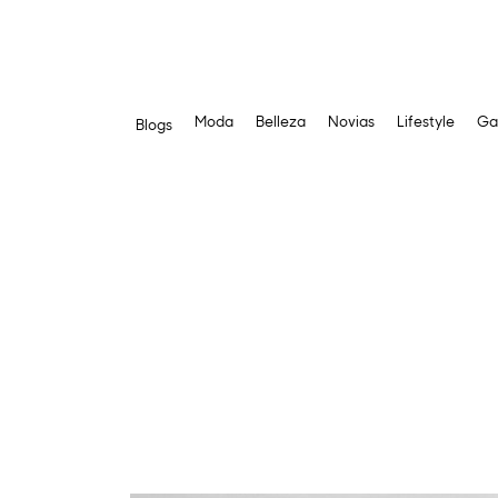
Moda
Belleza
Novias
Lifestyle
Ga
Blogs
Saltar
al
contenido