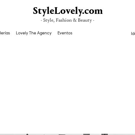
StyleLovely.com
· Style, Fashion & Beauty ·
lerías
Lovely The Agency
Eventos
Id