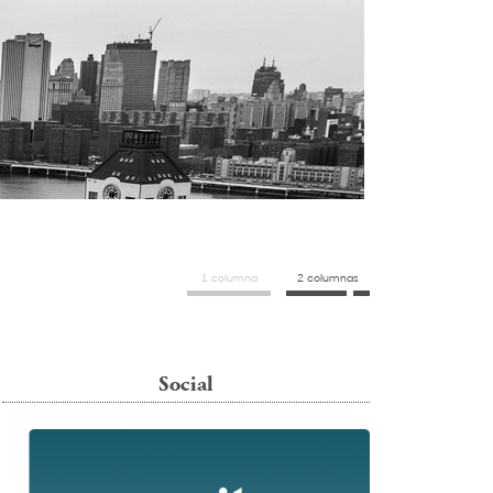
1 columna
2 columnas
Social