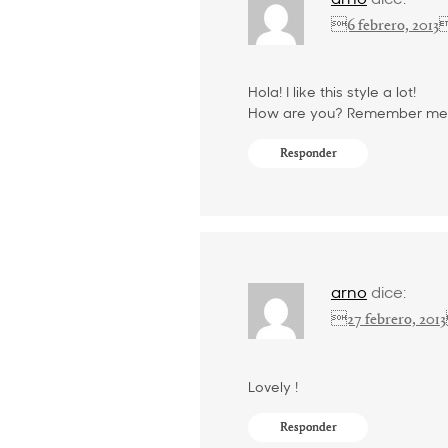
6 febrero, 2013
Hola! I like this style a lot!
How are you? Remember me
Responder
arno
dice:
27 febrero, 201
Lovely !
Responder