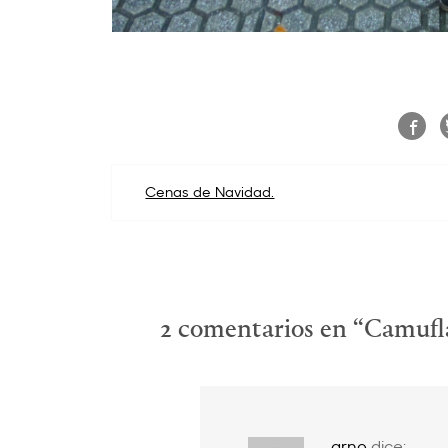
Navegación
Cenas de Navidad.
de
entradas
2 comentarios en “
Camufla
arno
dice: