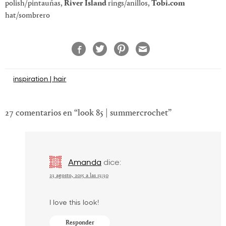
polish/pintauñas,
River Island
rings/anillos,
Tobi.com
hat/sombrero
Navegación
inspiration | hair
de
entradas
27 comentarios en “
look 85 | summercrochet
”
Amanda
dice:
23 agosto, 2015 a las 13:30
I love this look!
Responder