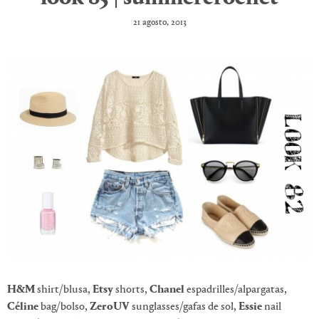
21 agosto, 2013
H&M
shirt/blusa,
Etsy
shorts,
Chanel
espadrilles/alpargatas,
Céline
bag/bolso,
ZeroUV
sunglasses/gafas de sol,
Essie
nail