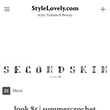
StyleLovely.com
· Style, Fashion & Beauty ·
Saltar
al
contenido
Menú
look 85 | summercrochet