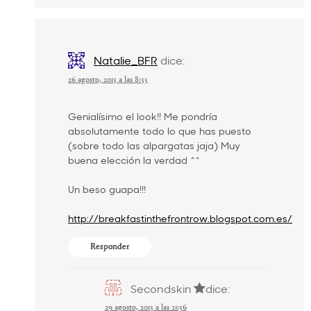
Natalie_BFR
dice:
26 agosto, 2013 a las 8:35
Genialísimo el look!! Me pondría
absolutamente todo lo que has puesto
(sobre todo las alpargatas jaja) Muy
buena elección la verdad ^^
Un beso guapa!!!
http://breakfastinthefrontrow.blogspot.com.es/
Responder
Secondskin
dice:
29 agosto, 2013 a las 21:56