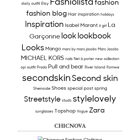
Fashiolista
fashion
daily outfit
Etsy
fashion blog
Hair inspiration
holidays
Inspiration
La
Isabel Marant
it girl
look
lookbook
Garçonne
Looks
Mango
marc by marc jacobs
Marc Jacobs
MICHAEL KORS
nails
Net à porter
new collection
Pull and bear
outfit
River Island
opi
Prada
Romwe
secondskin
Second skin
Shoes
special post
spring
Sheinside
stylelovely
Streetstyle
studs
Zara
Topshop
sunglasses
Vogue
CHICNOVA