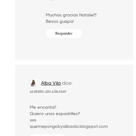
Muchas gracias Natalie!!!
Besos guapa!
Responder
Alba Vila
dice:
24 agosto, 2013 a las 10:49
Me encanta!!
Quiero unos espadrilles!!
xxx
quemepongobyalbavila.blogspot.com