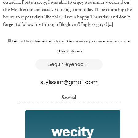
outside… Fortunately, I was able to enjoy a summer weekend on
the Mediterranean coast. Starting from today I’ll be counting the
hours to repeat days like this. Have a happy Thursday and don´t
forget to follow me through Bloglovin’! Big kiss guys! […]
beach
·
bikini
·
blue
·
easter holidays
·
klein
·
murcia
·
pool
·
suite blanco
·
summer
7 Comentarios
Seguir leyendo
stylissim@gmail.com
Social