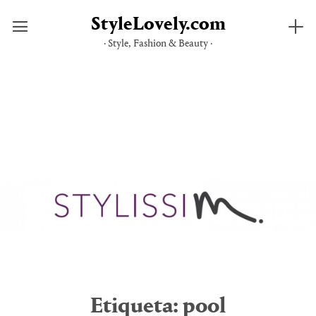
StyleLovely.com
· Style, Fashion & Beauty ·
Saltar
al
contenido
Etiqueta:
pool