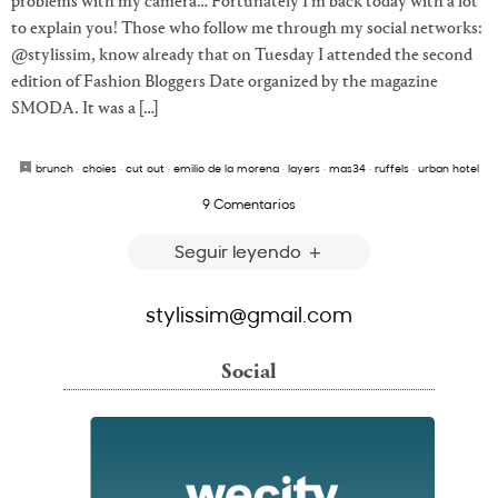
problems with my camera… Fortunately I’m back today with a lot
to explain you! Those who follow me through my social networks:
@stylissim, know already that on Tuesday I attended the second
edition of Fashion Bloggers Date organized by the magazine
SMODA. It was a […]
brunch
·
choies
·
cut out
·
emilio de la morena
·
layers
·
mas34
·
ruffels
·
urban hotel
9 Comentarios
Seguir leyendo
stylissim@gmail.com
Social